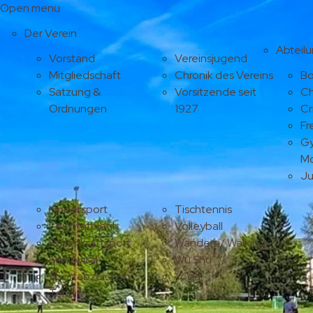
Open menu
Der Verein
Abteil
Vorstand
Vereinsjugend
Mitgliedschaft
Chronik des Vereins
Bo
Satzung &
Vorsitzende seit
Ch
Ordnungen
1927
Cr
Fr
Gy
M
J
Kindersport
Tischtennis
Leichtathletik
Volleyball
Rasenkraftsport
Wandern/ Walking
Seniovital
Wu Shu
Sportabzeichen
Yoga
Tennis