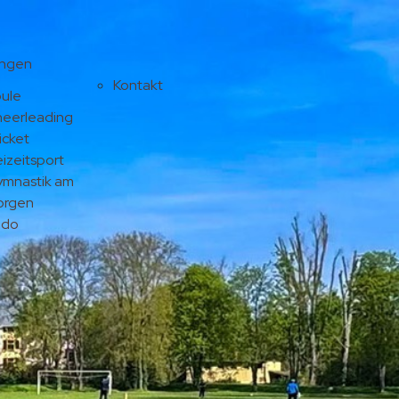
ungen
Kontakt
ule
eerleading
icket
eizeitsport
mnastik am
orgen
udo