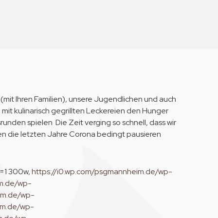
(mit Ihren Familien), unsere Jugendlichen und auch
d mit kulinarisch gegrillten Leckereien den Hunger
runden spielen Die Zeit verging so schnell, dass wir
nen die letzten Jahre Corona bedingt pausieren
=1 300w,
https://i0.wp.com/psgmannheim.de/wp-
im.de/wp-
im.de/wp-
im.de/wp-