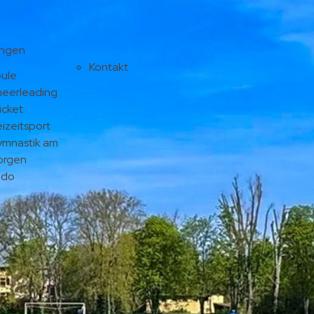
ungen
Kontakt
ule
eerleading
icket
eizeitsport
mnastik am
orgen
udo