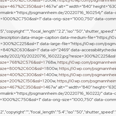
esize=200%2C150&ssl=1
200w,
https://i0.wp.com/psgmannhei
esize=467%2C350&ssl=1
467w" alt="" width="840" height="63
ermalink="https://psgmannheim.de/20220716_160254/" data-o
it=1000%2C750&ssl=1" data-orig-size="1000,750" data-co
"copyright":"","focal_length":"2.2","iso":"50","shutter_speed":
escription data-image-caption data-medium-file="https://
=300%2C225&ssl=1" data-large-file="https://i0.wp.com/psg
840%2C630&ssl=1" data-id="2469" data-accessibilitychecker
loads/2022/10/20220716_160222.jpg?resize=300%2C225&ssl
esize=768%2C576&ssl=1
768w,
https://i0.wp.com/psgmannhei
esize=800%2C600&ssl=1
800w,
https://i0.wp.com/psgmannhe
esize=400%2C300&ssl=1
400w,
https://i0.wp.com/psgmannhe
esize=200%2C150&ssl=1
200w,
https://i0.wp.com/psgmannhei
esize=467%2C350&ssl=1
467w" alt="" width="840" height="630
ermalink="https://psgmannheim.de/20220716_160222/" data-o
it=1000%2C750&ssl=1" data-orig-size="1000,750" data-co
"copyright":"","focal_length":"5.4","iso":"50","shutter_speed":"