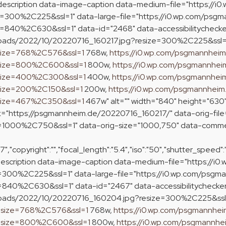
escription data-image-caption data-medium-file="https://
=300%2C225&ssl=1" data-large-file="https://i0.wp.com/psg
840%2C630&ssl=1" data-id="2468" data-accessibilitychecker
loads/2022/10/20220716_160217.jpg?resize=300%2C225&ssl
esize=768%2C576&ssl=1
768w,
https://i0.wp.com/psgmannhei
esize=800%2C600&ssl=1
800w,
https://i0.wp.com/psgmannhei
esize=400%2C300&ssl=1
400w,
https://i0.wp.com/psgmannhei
size=200%2C150&ssl=1
200w,
https://i0.wp.com/psgmannheim
esize=467%2C350&ssl=1
467w" alt="" width="840" height="630"
k="https://psgmannheim.de/20220716_160217/" data-orig-fil
t=1000%2C750&ssl=1" data-orig-size="1000,750" data-com
"copyright":"","focal_length":"5.4","iso":"50","shutter_speed":
escription data-image-caption data-medium-file="https://i
=300%2C225&ssl=1" data-large-file="https://i0.wp.com/psgm
840%2C630&ssl=1" data-id="2467" data-accessibilitychecker
ploads/2022/10/20220716_160204.jpg?resize=300%2C225&ssl
esize=768%2C576&ssl=1
768w,
https://i0.wp.com/psgmannhe
resize=800%2C600&ssl=1
800w,
https://i0.wp.com/psgmannhe