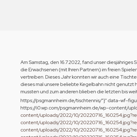
Am Samstag, den 16.7.2022, fand unser diesjähriges S
die Erwachsenen (mit Ihren Partnern) im freien Spielen
vertreiben. Dieses Jahr konnten wir auch eine Tischten
dieses mal unsere beliebte Kegelbahn nicht genutzt h
mussten und zum anderen blieben die letzten bis weit
https://psgmannheim.de/tischtennis/"}" data-wf-figu
https://i0.wp.com/psgmannheim.de/wp-content/up
content/uploads/2022/10/20220716_160254.jpg?r
content/uploads/2022/10/20220716_160254.jpg?
content/uploads/2022/10/20220716_160254.jpg?r