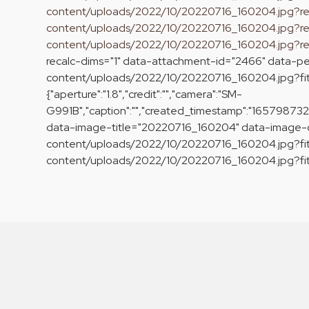
content/uploads/2022/10/20220716_160204.jpg?
content/uploads/2022/10/20220716_160204.jpg?r
content/uploads/2022/10/20220716_160204.jpg?r
recalc-dims="1" data-attachment-id="2466" data-p
content/uploads/2022/10/20220716_160204.jpg?f
{"aperture":"1.8","credit":"","camera":"SM-
G991B","caption":"","created_timestamp":"1657987324",
data-image-title="20220716_160204" data-image-d
content/uploads/2022/10/20220716_160204.jpg?fit
content/uploads/2022/10/20220716_160204.jpg?fit=