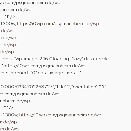
i0.wp.com/psgmannheim.de/wp-
mannheim.de/wp-
="1" />
=1 300w,
https://i0.wp.com/psgmannheim.de/wp-
m.de/wp-
m.de/wp-
m.de/wp-
.de/wp-
 class="wp-image-2467" loading="lazy" data-recalc-
e="https://i0.wp.com/psgmannheim.de/wp-
ments-opened="0" data-image-meta="
"0.00051334702258727","title":"","orientation":"1"}"
0.wp.com/psgmannheim.de/wp-
annheim.de/wp-
="1" />
=1 300w,
https://i0.wp.com/psgmannheim.de/wp-
im.de/wp-
im.de/wp-