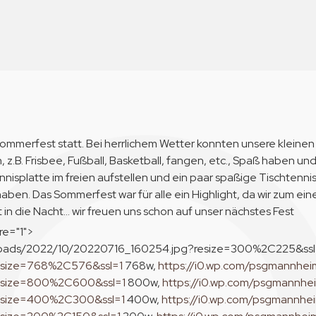
ommerfest statt. Bei herrlichem Wetter konnten unsere kleinen 
, z.B. Frisbee, Fußball, Basketball, fangen, etc., Spaß haben un
nisplatte im freien aufstellen und ein paar spaßige Tischtennis
aben. Das Sommerfest war für alle ein Highlight, da wir zum ei
 in die Nacht… wir freuen uns schon auf unser nächstes Fest
re="1">
loads/2022/10/20220716_160254.jpg?resize=300%2C225&ssl
esize=768%2C576&ssl=1
768w,
https://i0.wp.com/psgmannhe
resize=800%2C600&ssl=1
800w,
https://i0.wp.com/psgmannhe
esize=400%2C300&ssl=1
400w,
https://i0.wp.com/psgmannhe