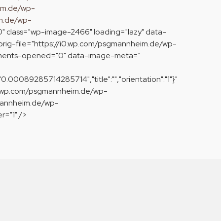
im.de/wp-
m.de/wp-
0" class="wp-image-2466" loading="lazy" data-
rig-file="https://i0.wp.com/psgmannheim.de/wp-
mments-opened="0" data-image-meta="
0.00089285714285714","title":"","orientation":"1"}"
i0.wp.com/psgmannheim.de/wp-
mannheim.de/wp-
="1" />