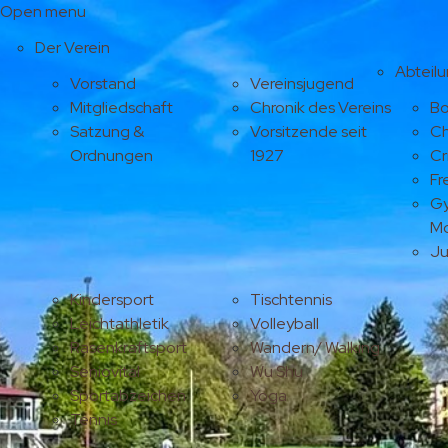
Open menu
Der Verein
Abteil
Vorstand
Vereinsjugend
Mitgliedschaft
Chronik des Vereins
Bo
Satzung &
Vorsitzende seit
Ch
Ordnungen
1927
Cr
Fr
Gy
M
J
Kindersport
Tischtennis
Leichtathletik
Volleyball
Rasenkraftsport
Wandern/ Walking
Seniovital
Wu Shu
Sportabzeichen
Yoga
Tennis