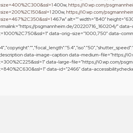
resize=400%2C300&ssl=1
400w,
https://i0.wp.com/psgmannhe
esize=200%2C150&ssl=1
200w,
https://i0.wp.com/psgmannhei
esize=467%2C350&ssl=1
467w" alt="" width="840" height="63
ermalink="https://psgmannheim.de/20220716_160204/" data-o
it=1000%2C750&ssl=1" data-orig-size="1000,750" data-co
"copyright":"","focal_length":"5.4","iso":"50","shutter_speed":"
escription data-image-caption data-medium-file="https://
=300%2C225&ssl=1" data-large-file="https://i0.wp.com/psg
840%2C630&ssl=1" data-id="2466" data-accessibilitychecker