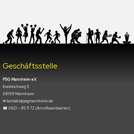
Geschäftsstelle
PSG Mannheim e.V.
Kiesteichweg 5
68199 Mannheim
✉︎ kontakt@psgmannheim.de
☎︎ 0621 – 85 11 72
(Anrufbeantworter)