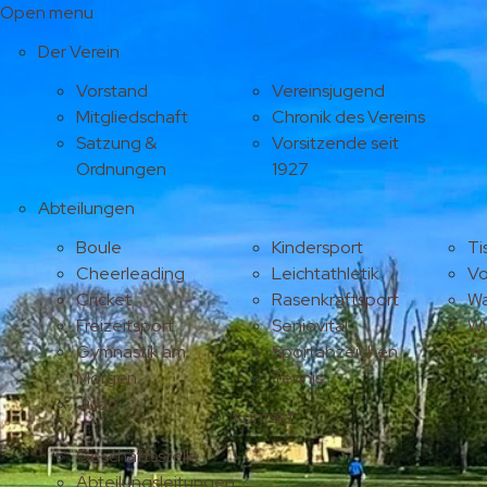
Open menu
Der Verein
Vorstand
Vereinsjugend
Mitgliedschaft
Chronik des Vereins
Satzung &
Vorsitzende seit
Ordnungen
1927
Abteilungen
Boule
Kindersport
Ti
Cheerleading
Leichtathletik
Vo
Cricket
Rasenkraftsport
Wa
Freizeitsport
Seniovital
Wu
Gymnastik am
Sportabzeichen
Y
Morgen
Tennis
Judo
Kontakt
Geschäftsstelle
Abteilungsleitungen