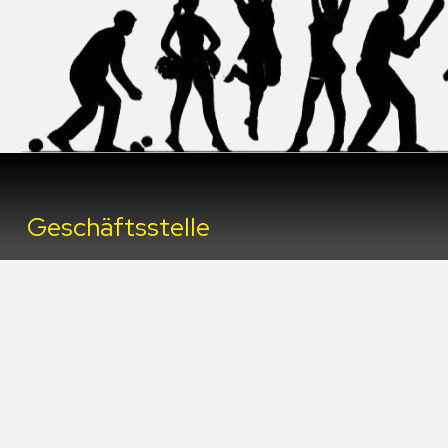
Geschäftsstelle
PSG Mannheim e.V.
Kiesteichweg 5
68199 Mannheim
✉︎ kontakt@psgmannheim.de
☎︎ 0621 – 85 11 72
(Anrufbeantworter)