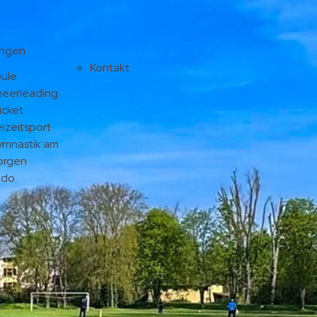
ungen
Kontakt
ule
eerleading
icket
eizeitsport
mnastik am
orgen
udo