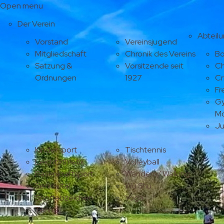
Open menu
Der Verein
Abteil
Vorstand
Vereinsjugend
Mitgliedschaft
Chronik des Vereins
Bo
Satzung &
Vorsitzende seit
Ch
Ordnungen
1927
Cr
Fr
Gy
M
J
Kindersport
Tischtennis
Leichtathletik
Volleyball
Rasenkraftsport
Wandern/ Walking
Seniovital
Wu Shu
Sportabzeichen
Yoga
Tennis