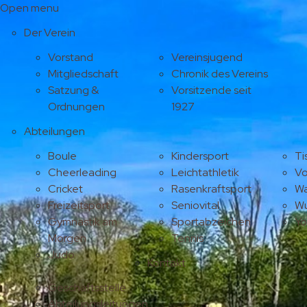
Open menu
Der Verein
Vorstand
Vereinsjugend
Mitgliedschaft
Chronik des Vereins
Satzung &
Vorsitzende seit
Ordnungen
1927
Abteilungen
Boule
Kindersport
Ti
Cheerleading
Leichtathletik
Vo
Cricket
Rasenkraftsport
Wa
Freizeitsport
Seniovital
Wu
Gymnastik am
Sportabzeichen
Y
Morgen
Tennis
Judo
Kontakt
Geschäftsstelle
Abteilungsleitungen