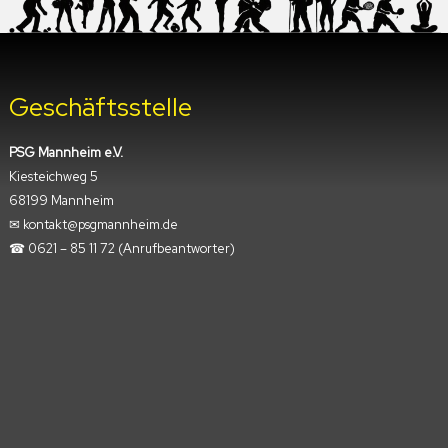
Geschäftsstelle
PSG Mannheim e.V.
Kiesteichweg 5
68199 Mannheim
✉︎ kontakt@psgmannheim.de
☎︎ 0621 – 85 11 72
(Anrufbeantworter)